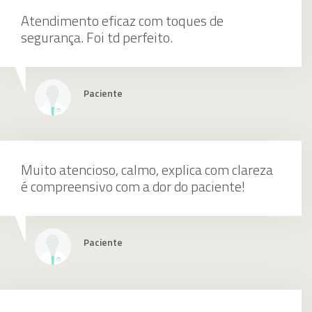
Reducao Incruenta Da Fratura, Luxacao Ou
Atendimento eficaz com toques de
Fratura Luxacao Do Tornozelo
segurança. Foi td perfeito.
individualmente
Paciente
Tenorrafia
Muito atencioso, calmo, explica com clareza
é compreensivo com a dor do paciente!
individualmente
Paciente