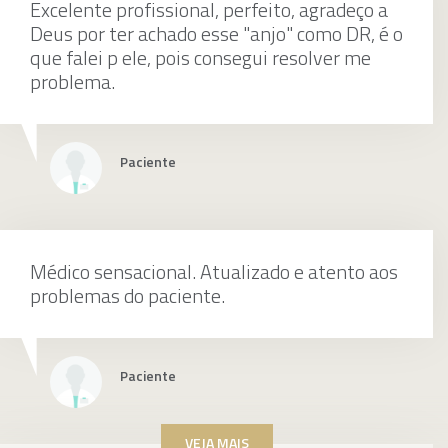
Excelente profissional, perfeito, agradeço a
Tratamento Cirurgico Da Fratura
Deus por ter achado esse "anjo" como DR, é o
Transtrocanteriana
que falei p ele, pois consegui resolver me
problema.
individualmente
Paciente
Tratamento Cirurgico De Luxacao Ou Fratura
Luxacao De Joelho
Médico sensacional. Atualizado e atento aos
problemas do paciente.
individualmente
Paciente
VEJA MAIS