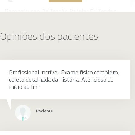
Reconstrucao De Tendão Patelar Ou Tendao
Quadricipital
Opiniões dos pacientes
individualmente
Profissional incrível. Exame físico completo,
Reconstrução ligamentar extra-articular do
coleta detalhada da história. Atencioso do
joelho
inicio ao fim!
individualmente
Paciente