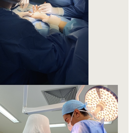
Ótimo profissional, atencioso e pontual!
Recomendo!
4000 BRL
Paciente
Um ótimo ortopedista, muito atencioso e
tira todas as nossas dúvidas com muita
clareza e simpatia. Super recomendo!
Paciente