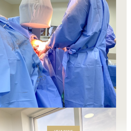
Muito competente e atencioso com o
paciente. Excelente
Paciente
Excelente médico! Muito atencioso,
competente, e o mais importante: aliviou
minha dor! Recomendo infinitamente!
Paciente