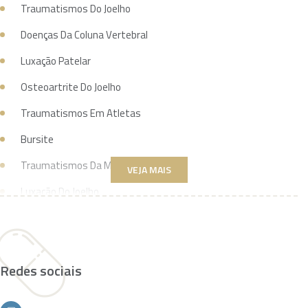
Traumatismos Do Joelho
Doenças Da Coluna Vertebral
Luxação Patelar
Osteoartrite Do Joelho
Traumatismos Em Atletas
Bursite
Traumatismos Da Mão
VEJA MAIS
Luxação Do Joelho
Tenossinovite
Lesões no joelho: ligamentos colaterais
Redes sociais
Lesões do joelho: meniscos
Estiramentos musculares