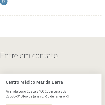
Lesões de ligamentos cruzados do joelho
Síndrome do túnel do carpo
Gonartrose (artrose do joelho)
Escoliose
Osteoporose
Lesões no joelho: A cartilagem articular
Entre em contato
Dor nas costas
Cervicalgia
Lombalgia (dor lombar)
Centro Médico Mar da Barra
Entorses e contusões
Avenida Lúcio Costa 3460 Cobertura 303
Tendinite
22630-010 Rio de Janeiro, Rio de Janeiro RJ